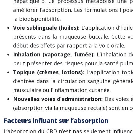
hépatique ». Ce processus métabolise une pa
améliorer l’absorption. Les formulations lip
la biodisponibilité.
Voie sublinguale (huiles):
L’application d’huil
présents dans la muqueuse buccale. Cette voi
début des effets par rapport à la voie orale.
Inhalation (vapotage, fumée):
L’inhalation 
peut présenter des risques pour la santé pulmo
Topique (crèmes, lotions):
L’application top
d’entrée dans la circulation sanguine général
musculaire ou l’inflammation cutanée.
Nouvelles voies d’administration:
Des voies 
(absorption via la muqueuse rectale) sont en c
Facteurs influant sur l’absorption
L’absorption du CBD n’est pas seulement influencée