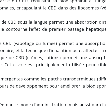
rtie du CBD, réduisant sa biodisponibilité. L’ing
osomales, encapsulant le CBD dans des liposomes (v
e de CBD sous la langue permet une absorption direc
e contourne l’effet de premier passage hépatique,
de CBD (vapotage ou fumée) permet une absorption
naire, et la technique d’inhalation peut affecter l
ique de CBD (crèmes, lotions) permet une absorpt
e. Cette voie est principalement utilisée pour cib
émergentes comme les patchs transdermiques (diffu
ours de développement pour améliorer la biodisponib
 par le mode d’administration, mais aussi par d’aut